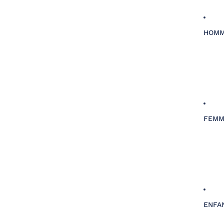
HOM
FEMM
ENFA