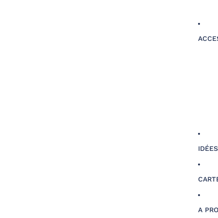
ACCE
IDÉE
CART
A PR