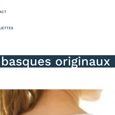
ACT
UETTES
s basques originau