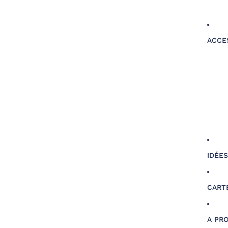
ACCE
IDÉE
CART
A PR